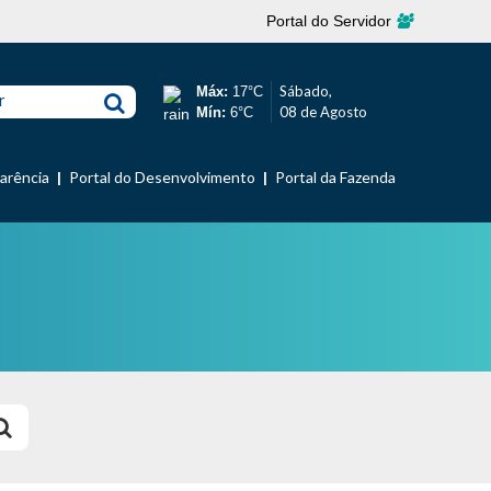
Portal do Servidor
Sábado,
Máx:
17°C
r
08 de Agosto
Mín:
6°C
parência
Portal do Desenvolvimento
Portal da Fazenda