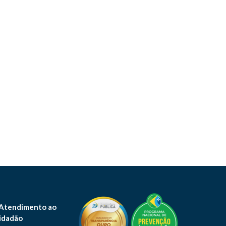
 Atendimento ao
idadão