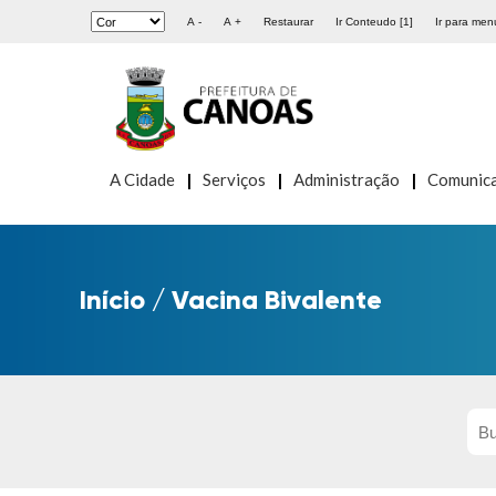
A -
A +
Restaurar
Ir Conteudo [1]
Ir para menu
A Cidade
Serviços
Administração
Comunic
Início
/
Vacina Bivalente