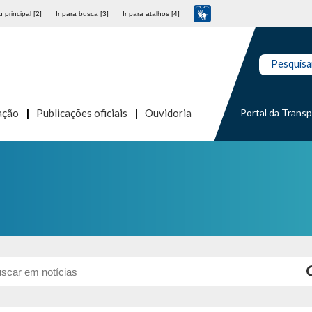
 principal [2]
Ir para busca [3]
Ir para atalhos [4]
Pesquisa
Portal da Trans
ação
Publicações oficiais
Ouvidoria