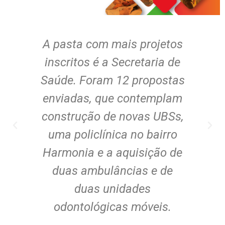
se
A pasta com mais projetos
Um
e
inscritos é a Secretaria de
Saúde. Foram 12 propostas
de
enviadas, que contemplam
s.
construção de novas UBSs,
uma policlínica no bairro
Harmonia e a aquisição de
pr
duas ambulâncias e de
P
duas unidades
odontológicas móveis.