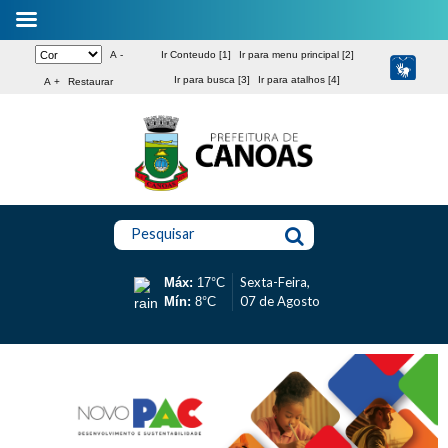
A -
Ir Conteudo [1]
Ir para menu principal [2]
Ir para busca [3]
Ir para atalhos [4]
A +
Restaurar
Pesquisar
Sexta-Feira,
Máx:
17°C
07 de Agosto
Mín:
8°C