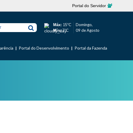
Portal do Servidor
Domingo,
Máx:
15°C
r
09 de Agosto
Mín:
7°C
parência
Portal do Desenvolvimento
Portal da Fazenda