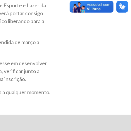
e Esporte e Lazer da
everá portar consigo
co liberando para a
tendida de março a
eresse em desenvolver
, verificar junto a
a inscrição.
da a qualquer momento.