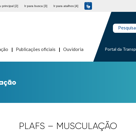
 principal [2]
Ir para busca [3]
Ir para atalhos [4]
Pesquisa
Portal da Trans
ação
Publicações oficiais
Ouvidoria
lação
PLAFS – MUSCULAÇÃO