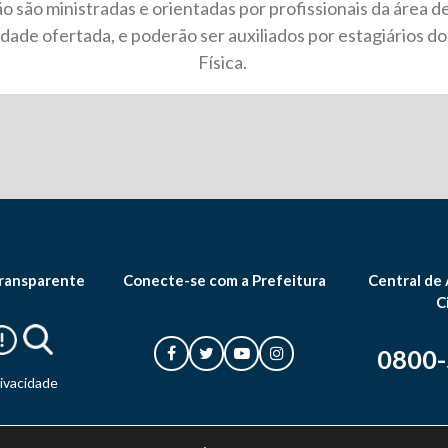
o são ministradas e orientadas por profissionais da área d
idade ofertada, e poderão ser auxiliados por estagiários 
Física.
ransparente
Conecte-se com a Prefeitura
Central de
C
0800
rivacidade