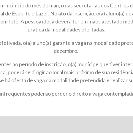
em no início do mês de março nas secretarias dos Centros d
l de Esporte e Lazer. No ato da inscrição, o(a) aluno(a) d
com foto. A pessoa idosa deverá ter em mãos atestado médi
prática da modalidades ofertadas.
efetivada, o(a) aluno(a) garante a vaga na modalidade pre
dezembro.
es ao período de inscrição, o(a) munícipe que tiver int
ica, poderá se dirigir ao local mais próximo de sua residência
se há oferta de vaga na modalidade pretendida e realizar su
 infrequentes poderão perder o direito a vaga contempla