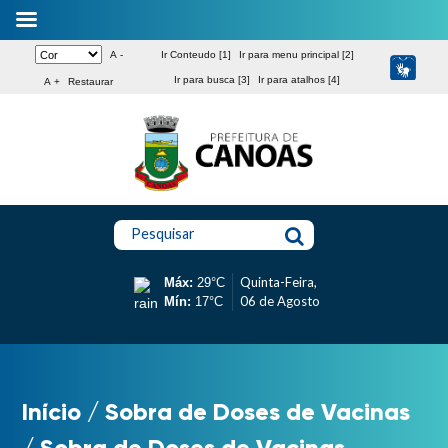
A -
Ir Conteudo [1]
Ir para menu principal [2]
Ir para busca [3]
Ir para atalhos [4]
A +
Restaurar
Pesquisar
Quinta-Feira,
Máx:
29°C
06 de Agosto
Mín:
17°C
Início
/
Sobra de Doses de Vacinas
/
Sobra de Doses de Vacinas