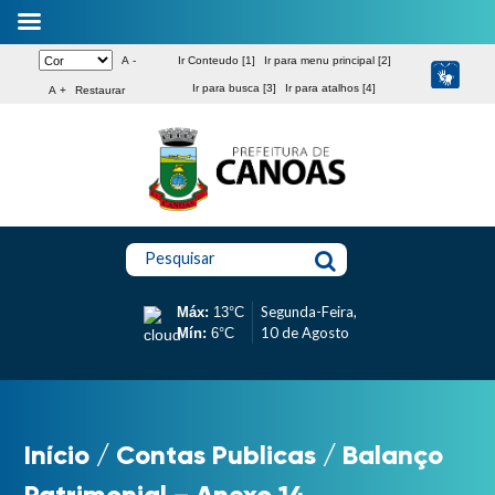
A -
Ir Conteudo [1]
Ir para menu principal [2]
Ir para busca [3]
Ir para atalhos [4]
A +
Restaurar
Pesquisar
Segunda-Feira,
Máx:
13°C
10 de Agosto
Mín:
6°C
Início
/
Contas Publicas
/
Balanço
Patrimonial – Anexo 14