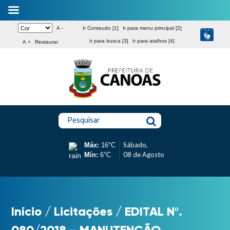
A -
Ir Conteudo [1]
Ir para menu principal [2]
Ir para busca [3]
Ir para atalhos [4]
A +
Restaurar
Pesquisar
Sábado,
Máx:
16°C
08 de Agosto
Mín:
6°C
Início
/
Licitações
/
EDITAL Nº.
080/2018 – MANUTENÇÃO