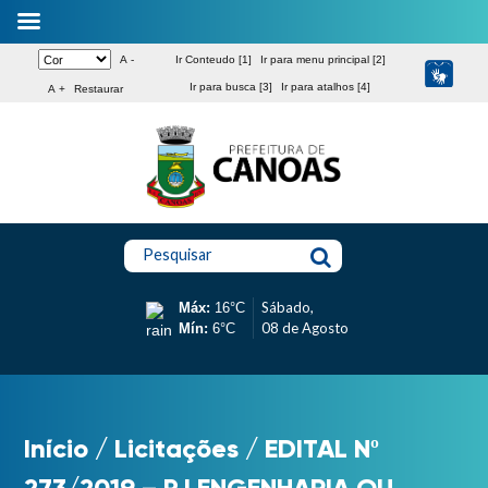
A -
Ir Conteudo [1]
Ir para menu principal [2]
Ir para busca [3]
Ir para atalhos [4]
A +
Restaurar
Pesquisar
Sábado,
Máx:
16°C
08 de Agosto
Mín:
6°C
Início
/
Licitações
/
EDITAL Nº
273/2019 – PJ ENGENHARIA OU