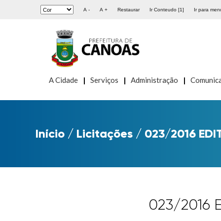
A -
A +
Restaurar
Ir Conteudo [1]
Ir para menu
A Cidade
Serviços
Administração
Comunic
Início
/
Licitações
/
023/2016 EDI
023/2016 