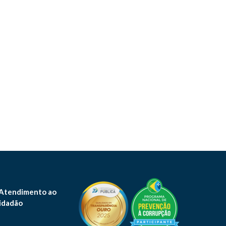
 Atendimento ao
idadão