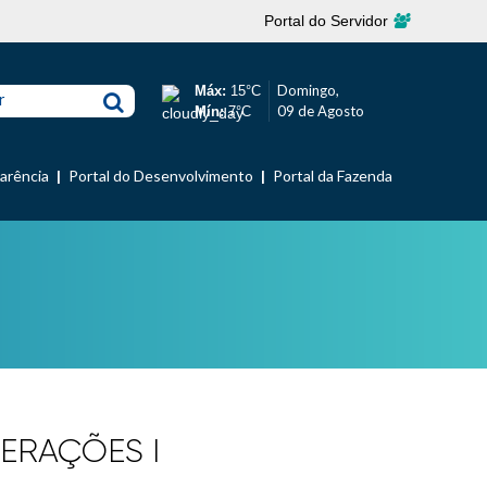
Portal do Servidor
Domingo,
Máx:
15°C
r
09 de Agosto
Mín:
7°C
parência
Portal do Desenvolvimento
Portal da Fazenda
TERAÇÕES I