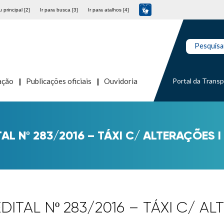
 principal [2]
Ir para busca [3]
Ir para atalhos [4]
Pesquisa
Portal da Trans
ação
Publicações oficiais
Ouvidoria
TAL Nº 283/2016 – TÁXI C/ ALTERAÇÕES I
EDITAL Nº 283/2016 – TÁXI C/ AL