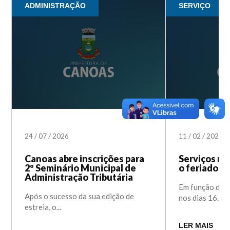
ADMINISTRAÇÃO
SERVIÇO
24
/
07
/
2026
11
/
02
/
2026
Canoas abre inscrições para
Serviços mu
2º Seminário Municipal de
o feriado d
Administração Tributária
Em função do f
Após o sucesso da sua edição de
nos dias 16...
estreia, o...
LER MAIS