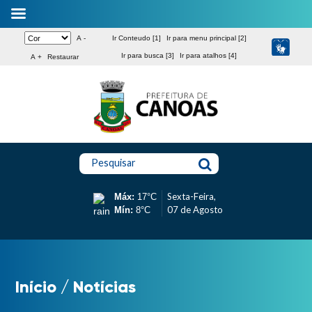
A -
Ir Conteudo [1]
Ir para menu principal [2]
Ir para busca [3]
Ir para atalhos [4]
A +
Restaurar
Pesquisar
Sexta-Feira,
Máx:
17°C
07 de Agosto
Mín:
8°C
Início
/
Notícias