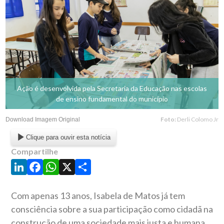
Ação é desenvolvida pela Secretaria da Educação nas escolas
de ensino fundamental do município
Foto:
Derli Colomo Jr
Download Imagem Original
Clique para ouvir esta notícia
Compartilhe
LinkedIn
Facebook
WhatsApp
X
Share
Com apenas 13 anos, Isabela de Matos já tem
consciência sobre a sua participação como cidadã na
construção de uma sociedade mais justa e humana.