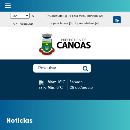
A -
Ir Conteudo [1]
Ir para menu principal [2]
Ir para busca [3]
Ir para atalhos [4]
A +
Restaurar
Pesquisar
Sábado,
Máx:
16°C
08 de Agosto
Mín:
6°C
Notícias