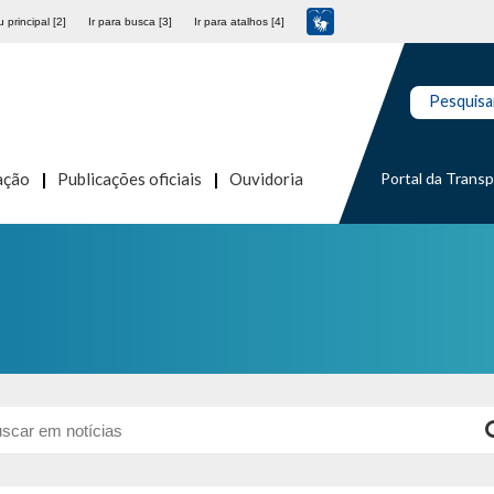
 principal [2]
Ir para busca [3]
Ir para atalhos [4]
Pesquisa
Portal da Trans
ação
Publicações oficiais
Ouvidoria