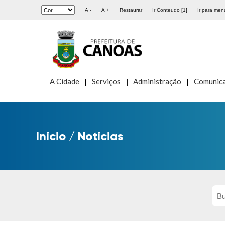
A -
A +
Restaurar
Ir Conteudo [1]
Ir para menu
A Cidade
Serviços
Administração
Comunic
Início
/
Notícias