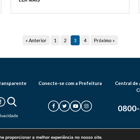
LER MAIS
« Anterior
1
2
3
4
Próximo »
ransparente
Conecte-se com a Prefeitura
Central de
C
0800
rivacidade
he proporcionar a melhor experiência no nosso site.