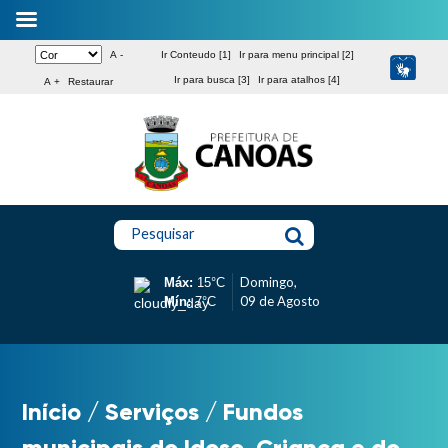
A -
Ir Conteudo [1]
Ir para menu principal [2]
Ir para busca [3]
Ir para atalhos [4]
A +
Restaurar
Pesquisar
Domingo,
Máx:
15°C
09 de Agosto
Mín:
7°C
Início
/
Serviços
/
Fundos
municipais do Idoso, Criança e do