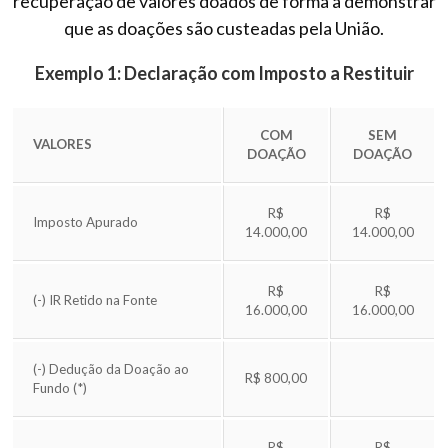
recuperação de valores doados de forma a demonstrar
que as doações são custeadas pela União.
Exemplo 1: Declaração com Imposto a Restituir
COM
SEM
VALORES
DOAÇÃO
DOAÇÃO
R$
R$
Imposto Apurado
14.000,00
14.000,00
R$
R$
(-) IR Retido na Fonte
16.000,00
16.000,00
(-) Dedução da Doação ao
R$ 800,00
Fundo (*)
R$
R$