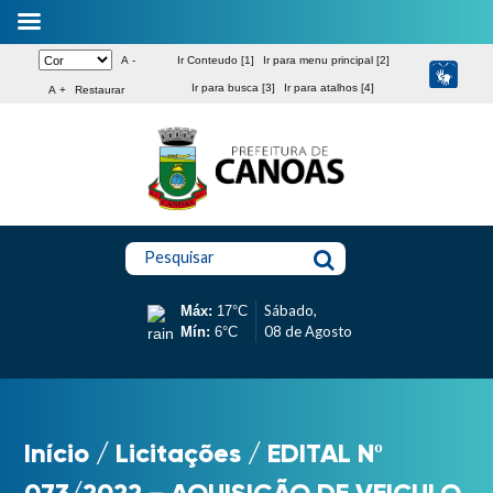
A -
Ir Conteudo [1]
Ir para menu principal [2]
Ir para busca [3]
Ir para atalhos [4]
A +
Restaurar
Pesquisar
Sábado,
Máx:
17°C
08 de Agosto
Mín:
6°C
Início
/
Licitações
/
EDITAL Nº
073/2022 – AQUISIÇÃO DE VEICULO