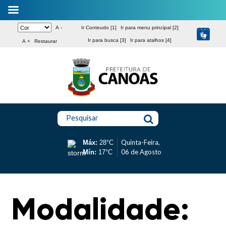
A -
Ir Conteudo [1]
Ir para menu principal [2]
Ir para busca [3]
Ir para atalhos [4]
A +
Restaurar
Pesquisar
Quinta-Feira,
Máx:
28°C
06 de Agosto
Mín:
17°C
Modalidade: