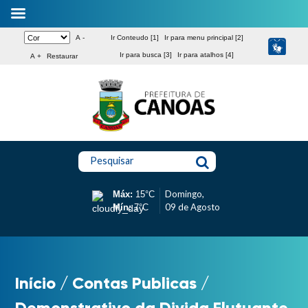
A -
Ir Conteudo [1]
Ir para menu principal [2]
Ir para busca [3]
Ir para atalhos [4]
A +
Restaurar
Pesquisar
Domingo,
Máx:
15°C
09 de Agosto
Mín:
7°C
Início
/
Contas Publicas
/
Demonstrativo da Divida Flutuante