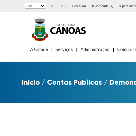
A -
A +
Restaurar
Ir Conteudo [1]
Ir para menu
A Cidade
Serviços
Administração
Comunic
Início
/
Contas Publicas
/
Demonst