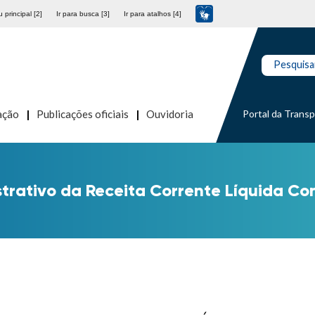
 principal [2]
Ir para busca [3]
Ir para atalhos [4]
Pesquisa
Portal da Trans
ação
Publicações oficiais
Ouvidoria
rativo da Receita Corrente Líquida Co