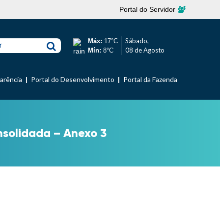
Portal do Servidor
Sábado,
Máx:
17°C
r
08 de Agosto
Mín:
8°C
parência
Portal do Desenvolvimento
Portal da Fazenda
nsolidada – Anexo 3