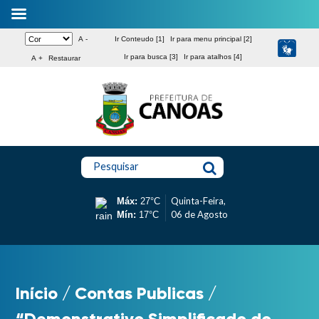
A -
Ir Conteudo [1]
Ir para menu principal [2]
Ir para busca [3]
Ir para atalhos [4]
A +
Restaurar
Pesquisar
Quinta-Feira,
Máx:
27°C
06 de Agosto
Mín:
17°C
Início
/
Contas Publicas
/
“Demonstrativo Simplificado do