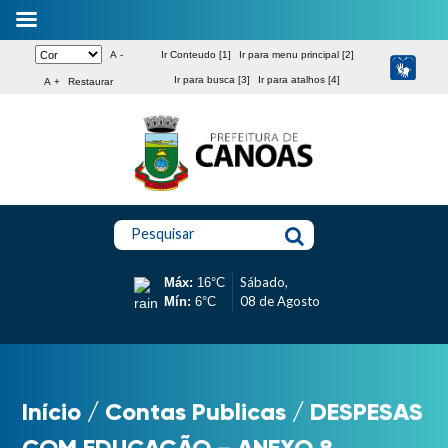
A -
Ir Conteudo [1]
Ir para menu principal [2]
Ir para busca [3]
Ir para atalhos [4]
A +
Restaurar
Pesquisar
Sábado,
Máx:
16°C
08 de Agosto
Mín:
6°C
Início
/
Contas Publicas
/
DESPESAS
COM EDUCAÇÃO – ANEXO 8