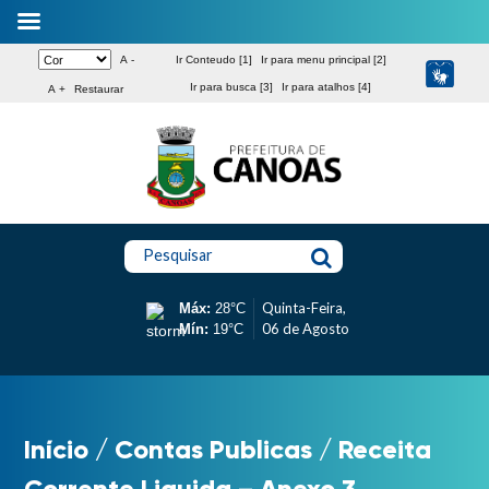
A -
Ir Conteudo [1]
Ir para menu principal [2]
Ir para busca [3]
Ir para atalhos [4]
A +
Restaurar
Pesquisar
Quinta-Feira,
Máx:
28°C
06 de Agosto
Mín:
19°C
Início
/
Contas Publicas
/
Receita
Corrente Liquida – Anexo 3