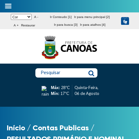
A -
Ir Conteudo [1]
Ir para menu principal [2]
Ir para busca [3]
Ir para atalhos [4]
A +
Restaurar
Pesquisar
Quinta-Feira,
Máx:
28°C
06 de Agosto
Mín:
17°C
Início
/
Contas Publicas
/
RESULTADOS PRIMÁRIO E NOMINAL