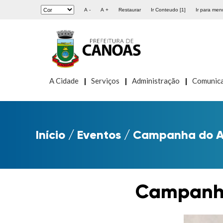
A -
A +
Restaurar
Ir Conteudo [1]
Ir para menu
A Cidade
Serviços
Administração
Comunic
Início
/
Eventos
/
Campanha do A
Campanh