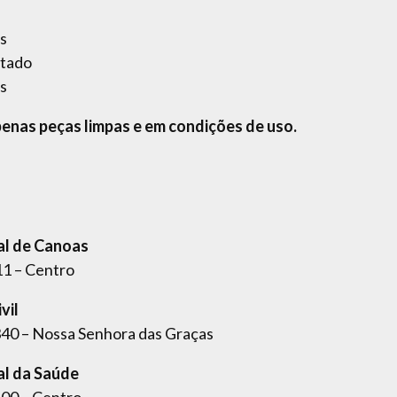
s
stado
as
enas peças limpas e em condições de uso.
al de Canoas
11 – Centro
vil
340 – Nossa Senhora das Graças
al da Saúde
600 – Centro