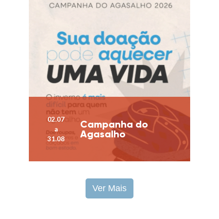
02.07
Campanha do
a
Agasalho
31.08
Ver Mais