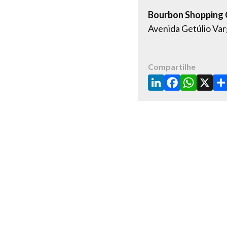
Bourbon Shopping
Avenida Getúlio Va
Compartilhe
LinkedIn
Facebo
What
X
S