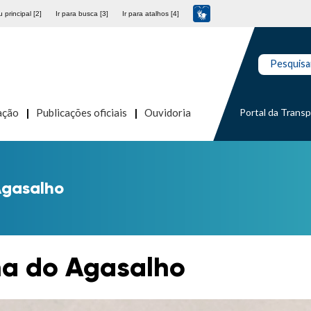
 principal [2]
Ir para busca [3]
Ir para atalhos [4]
Pesquisa
Portal da Trans
ação
Publicações oficiais
Ouvidoria
gasalho
a do Agasalho