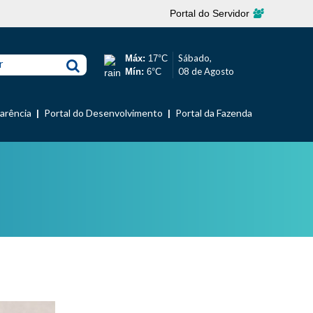
Portal do Servidor
Sábado,
Máx:
17°C
r
08 de Agosto
Mín:
6°C
parência
Portal do Desenvolvimento
Portal da Fazenda