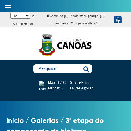
A -
Ir Conteudo [1]
Ir para menu principal [2]
Ir para busca [3]
Ir para atalhos [4]
A +
Restaurar
Pesquisar
Sexta-Feira,
Máx:
17°C
07 de Agosto
Mín:
8°C
Início
/
Galerias
/
3ª etapa do
campeonato de hipismo