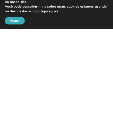
no nosso site.
Você pode descobrir mais sobre quais cookies estamos usando
16/07/2026
configurações
.
ou desligá-los em
Aceitar
Canoas intensifica recuperação
das vias para ampliar a
segurança e melhorar a
mobilidade em diferentes
regiões da cidade
15/07/2026