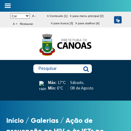
A -
Ir Conteudo [1]
Ir para menu principal [2]
Ir para busca [3]
Ir para atalhos [4]
A +
Restaurar
Pesquisar
Sábado,
Máx:
17°C
08 de Agosto
Mín:
6°C
Início
/
Galerias
/
Ação de
prevenção ao HIV e às ISTs no