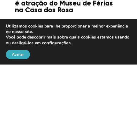
é atração do Museu de Férias
na Casa dos Rosa
Utilizamos cookies para lhe proporcionar a melhor experiência
no nosso site.
Você pode descobrir mais sobre quais cookies estamos usando
16/07/2026
configurações
.
ou desligá-los em
Aceitar
Canoas intensifica recuperação
das vias para ampliar a
segurança e melhorar a
mobilidade em diferentes
regiões da cidade