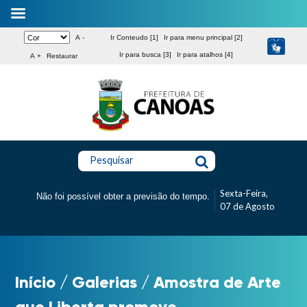
A -
Ir Conteudo [1]
Ir para menu principal [2]
Ir para busca [3]
Ir para atalhos [4]
A +
Restaurar
Pesquisar
Sexta-Feira,
Não foi possível obter a previsão do tempo.
07 de Agosto
Início
/
Galerias
/
Amostra de Arte
que Liberta promove