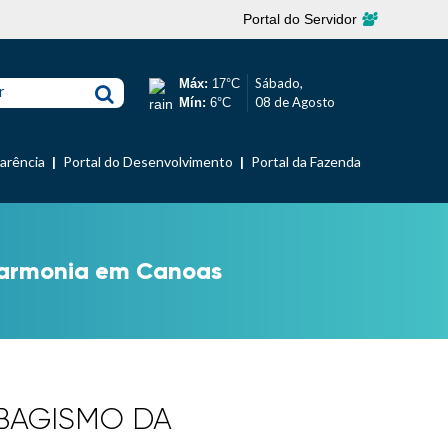
Portal do Servidor
Sábado,
Máx:
17°C
r
08 de Agosto
Mín:
6°C
parência
Portal do Desenvolvimento
Portal da Fazenda
Harmonia em Canoas
BAGISMO DA