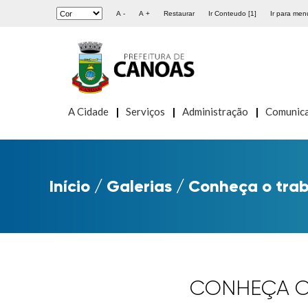
A -
A +
Restaurar
Ir Conteudo [1]
Ir para menu
A Cidade
Serviços
Administração
Comunic
Início
/
Galerias
/
Conheça o tra
CONHEÇA O