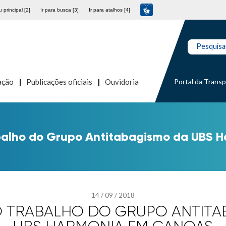
 principal [2]
Ir para busca [3]
Ir para atalhos [4]
Pesquisa
Portal da Trans
ação
Publicações oficiais
Ouvidoria
balho do Grupo Antitabagismo da UBS 
14
/
09
/
2018
 TRABALHO DO GRUPO ANTITA