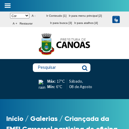
A -
Ir Conteudo [1]
Ir para menu principal [2]
Ir para busca [3]
Ir para atalhos [4]
A +
Restaurar
Pesquisar
Sábado,
Máx:
17°C
08 de Agosto
Mín:
6°C
Início
/
Galerias
/
Criançada da
EMEI Carrossel participa de oficina