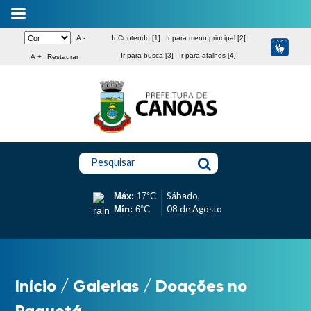
A -
Ir Conteudo [1]
Ir para menu principal [2]
Ir para busca [3]
Ir para atalhos [4]
A +
Restaurar
Pesquisar
Sábado,
Máx:
17°C
08 de Agosto
Mín:
6°C
Início
/
Galerias
/
Doações no
Paquetá