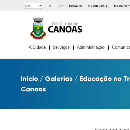
A -
A +
Restaurar
Ir Conteudo [1]
Ir para menu
A Cidade
Serviços
Administração
Comunic
Início
/
Galerias
/
Educação no Tr
Canoas