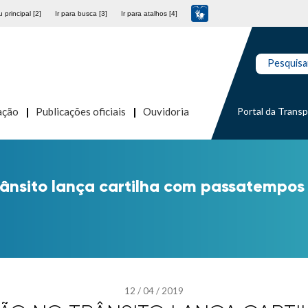
 principal [2]
Ir para busca [3]
Ir para atalhos [4]
Pesquisa
Portal da Trans
ação
Publicações oficiais
Ouvidoria
ânsito lança cartilha com passatempos 
12
/
04
/
2019