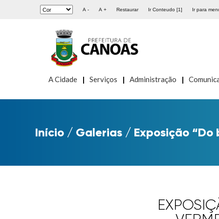
A -
A +
Restaurar
Ir Conteudo [1]
Ir para menu
A Cidade
Serviços
Administração
Comunic
Início
/
Galerias
/
Exposição “Do 
EXPOSIÇ