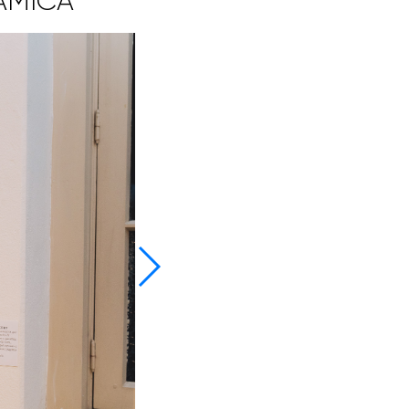
ÂMICA”