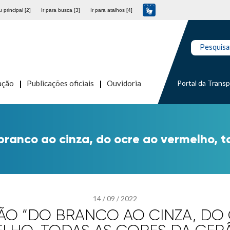
 principal [2]
Ir para busca [3]
Ir para atalhos [4]
Pesquisa
Portal da Trans
ação
Publicações oficiais
Ouvidoria
branco ao cinza, do ocre ao vermelho, 
14
/
09
/
2022
ÃO “DO BRANCO AO CINZA, DO