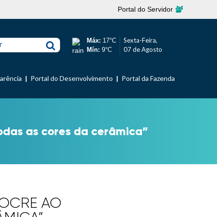
Portal do Servidor
Sexta-Feira,
Máx:
17°C
r
07 de Agosto
Mín:
9°C
parência
Portal do Desenvolvimento
Portal da Fazenda
todas as cores da cerâmica”
 OCRE AO