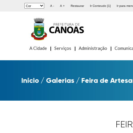
A -
A +
Restaurar
Ir Conteudo [1]
Ir para menu
A Cidade
Serviços
Administração
Comunic
Início
/
Galerias
/
Feira de Artes
FEI