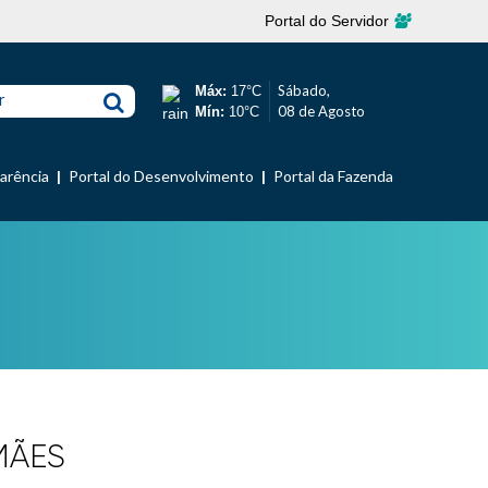
Portal do Servidor
Sábado,
Máx:
17°C
r
08 de Agosto
Mín:
10°C
parência
Portal do Desenvolvimento
Portal da Fazenda
MÃES