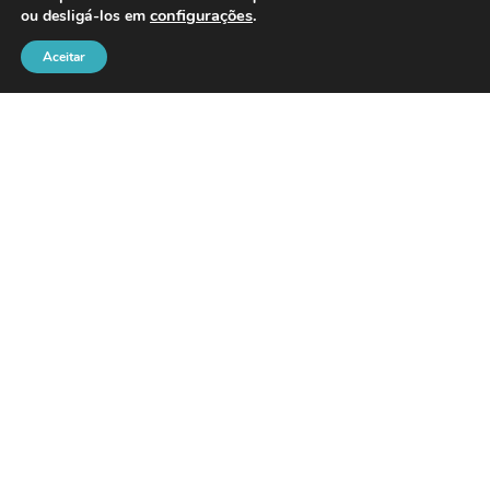
configurações
.
ou desligá-los em
Aceitar
Canoas intensifica recuperação
das vias para ampliar a
segurança e melhorar a
mobilidade em diferentes
regiões da cidade
15/07/2026