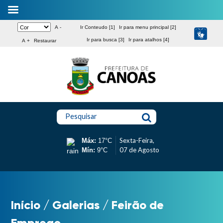
A -
Ir Conteudo [1]
Ir para menu principal [2]
Ir para busca [3]
Ir para atalhos [4]
A +
Restaurar
Pesquisar
Sexta-Feira,
Máx:
17°C
07 de Agosto
Mín:
9°C
Início
/
Galerias
/
Feirão de
Emprego