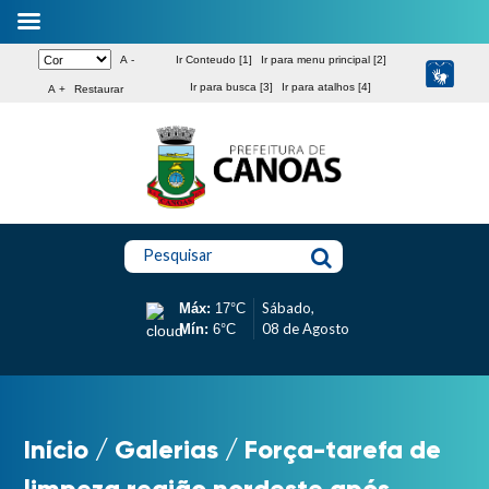
A -
Ir Conteudo [1]
Ir para menu principal [2]
Ir para busca [3]
Ir para atalhos [4]
A +
Restaurar
Pesquisar
Sábado,
Máx:
17°C
08 de Agosto
Mín:
6°C
Início
/
Galerias
/
Força-tarefa de
limpeza região nordeste após