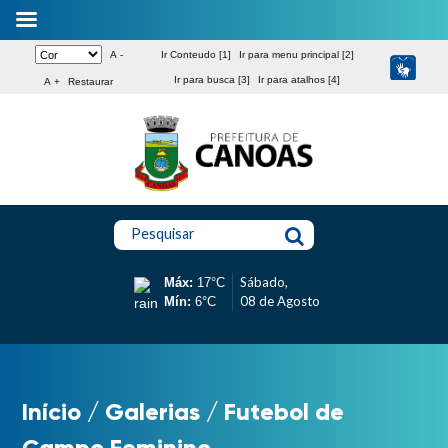
A -
Ir Conteudo [1]
Ir para menu principal [2]
Ir para busca [3]
Ir para atalhos [4]
A +
Restaurar
Pesquisar
Sábado,
Máx:
17°C
08 de Agosto
Mín:
6°C
Início
/
Galerias
/
Futebol de
Campo Feminino