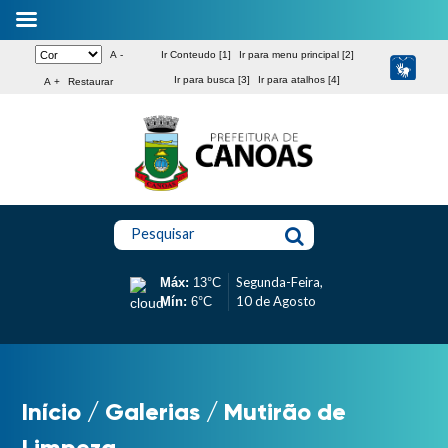
A -
Ir Conteudo [1]
Ir para menu principal [2]
Ir para busca [3]
Ir para atalhos [4]
A +
Restaurar
Pesquisar
Segunda-Feira,
Máx:
13°C
10 de Agosto
Mín:
6°C
Início
/
Galerias
/
Mutirão de
Limpeza