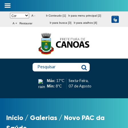
A -
Ir Conteudo [1]
Ir para menu principal [2]
Ir para busca [3]
Ir para atalhos [4]
A +
Restaurar
Pesquisar
Sexta-Feira,
Máx:
17°C
07 de Agosto
Mín:
8°C
Início
/
Galerias
/
Novo PAC da
Saúde