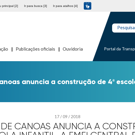
 principal [2]
Ir para busca [3]
Ir para atalhos [4]
Pesquisa
Portal da Trans
ação
Publicações oficiais
Ouvidoria
anoas anuncia a construção de 4ª escola 
17
/
09
/
2018
 DE CANOAS ANUNCIA A CONST