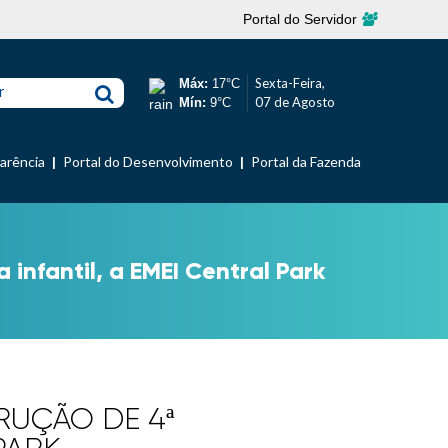
Portal do Servidor
Sexta-Feira,
Máx:
17°C
r
07 de Agosto
Mín:
9°C
parência
Portal do Desenvolvimento
Portal da Fazenda
infantil, a EMEI Central Park
RUÇÃO DE 4ª