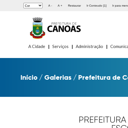
A -
A +
Restaurar
Ir Conteudo [1]
Ir para menu
A Cidade
Serviços
Administração
Comunic
Início
/
Galerias
/
Prefeitura de C
PREFEITURA