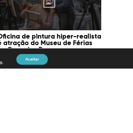
Oficina de pintura hiper-realista
é atração do Museu de Férias
na Casa dos Rosa
Aceitar
s
.
4/07/2026
Copa Escolar de Ginástica
Rítmica