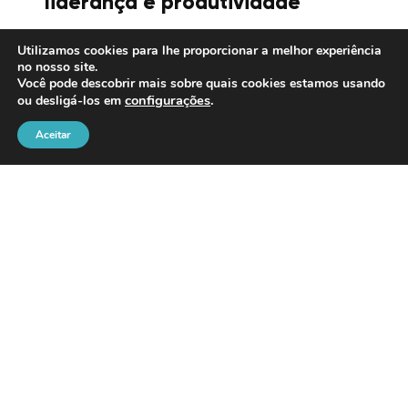
liderança e produtividade
Utilizamos cookies para lhe proporcionar a melhor experiência
no nosso site.
Você pode descobrir mais sobre quais cookies estamos usando
20/07/2026
configurações
.
ou desligá-los em
Aceitar
Oficina de pintura hiper-realista
é atração do Museu de Férias
na Casa dos Rosa