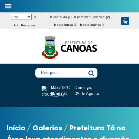
A -
Ir Conteudo [1]
Ir para menu principal [2]
Ir para busca [3]
Ir para atalhos [4]
A +
Restaurar
Pesquisar
Domingo,
Máx:
15°C
09 de Agosto
Mín:
7°C
Início
/
Galerias
/
Prefeitura Tá na
Área leva atendimentos e diversão