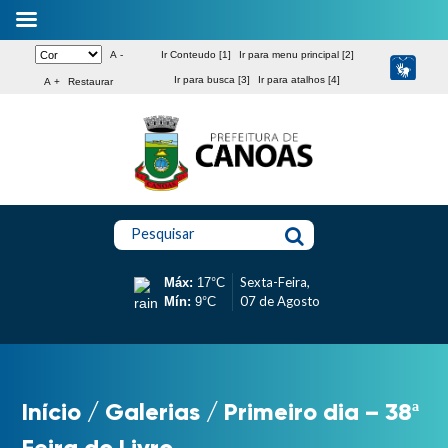
A -
Ir Conteudo [1]
Ir para menu principal [2]
Ir para busca [3]
Ir para atalhos [4]
A +
Restaurar
Pesquisar
Sexta-Feira,
Máx:
17°C
07 de Agosto
Mín:
9°C
Início
/
Galerias
/
Primeiro dia – 38ª
Feira do Livro