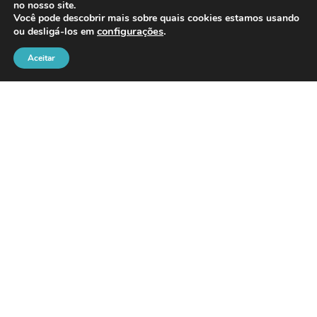
no nosso site.
Você pode descobrir mais sobre quais cookies estamos usando
20/07/2026
configurações
.
ou desligá-los em
Aceitar
Oficina de pintura hiper-realista
é atração do Museu de Férias
na Casa dos Rosa
16/07/2026