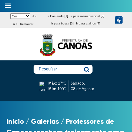
A -
Ir Conteudo [1]
Ir para menu principal [2]
Ir para busca [3]
Ir para atalhos [4]
A +
Restaurar
Pesquisar
Sábado,
Máx:
17°C
08 de Agosto
Mín:
10°C
Início
/
Galerias
/
Professores de
Canoas recebem treinamento para