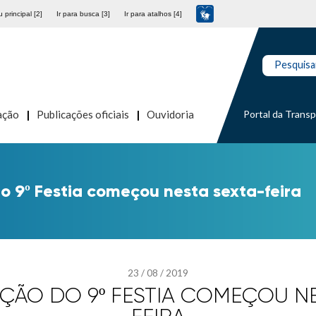
 principal [2]
Ir para busca [3]
Ir para atalhos [4]
Pesquisa
Portal da Trans
ação
Publicações oficiais
Ouvidoria
 9º Festia começou nesta sexta-feira
23
/
08
/
2019
ÃO DO 9º FESTIA COMEÇOU NE