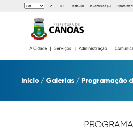
A -
A +
Restaurar
Ir Conteudo [1]
Ir para menu
A Cidade
Serviços
Administração
Comunic
Início
/
Galerias
/
Programação do
PROGRAMAÇ