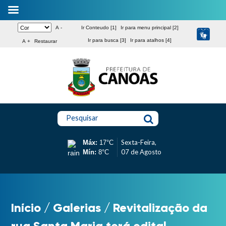
A -
Ir Conteudo [1]
Ir para menu principal [2]
Ir para busca [3]
Ir para atalhos [4]
A +
Restaurar
Pesquisar
Sexta-Feira,
Máx:
17°C
07 de Agosto
Mín:
8°C
Início
/
Galerias
/
Revitalização da
rua Santa Maria terá edital