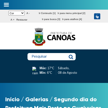
A -
Ir Conteudo [1]
Ir para menu principal [2]
Ir para busca [3]
Ir para atalhos [4]
A +
Restaurar
Pesquisar
Sábado,
Máx:
17°C
08 de Agosto
Mín:
6°C
Início
/
Galerias
/
Segundo dia do
Prefeitura Mais Perto no Guajuviras