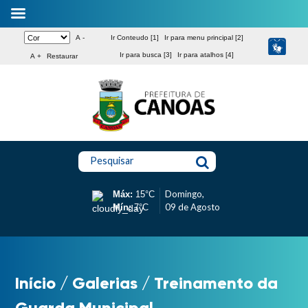
A -
Ir Conteudo [1]
Ir para menu principal [2]
Ir para busca [3]
Ir para atalhos [4]
A +
Restaurar
Pesquisar
Domingo,
Máx:
15°C
09 de Agosto
Mín:
7°C
Início
/
Galerias
/
Treinamento da
Guarda Municipal