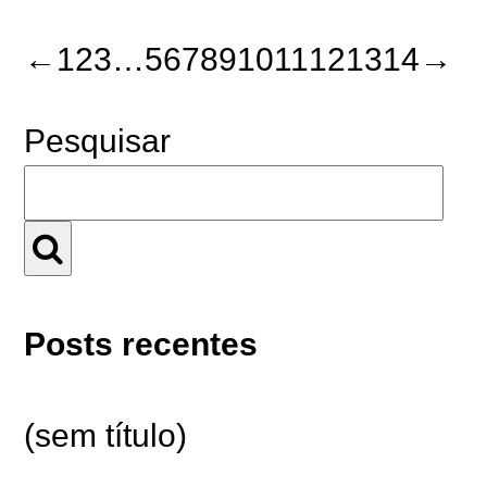
←
1
2
3
…
5
6
7
8
9
10
11
12
13
14
→
Pesquisar
Posts recentes
(sem título)