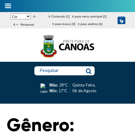
A -
Ir Conteudo [1]
Ir para menu principal [2]
Ir para busca [3]
Ir para atalhos [4]
A +
Restaurar
Pesquisar
Quinta-Feira,
Máx:
28°C
06 de Agosto
Mín:
17°C
Gênero: