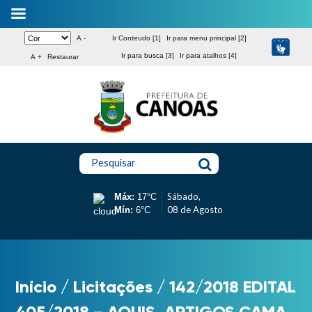
A -
Ir Conteudo [1]
Ir para menu principal [2]
Ir para busca [3]
Ir para atalhos [4]
A +
Restaurar
Pesquisar
Sábado,
Máx:
17°C
08 de Agosto
Mín:
6°C
Início
/
Licitações
/
142/2018 EDITAL
405/2018 – AQUIS. ARTIGOS CAMA,