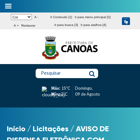
A -
Ir Conteudo [1]
Ir para menu principal [2]
Ir para busca [3]
Ir para atalhos [4]
A +
Restaurar
Pesquisar
Domingo,
Máx:
15°C
09 de Agosto
Mín:
7°C
Início
/
Licitações
/
AVISO DE
DISPENSA ELETRÔNICA COM