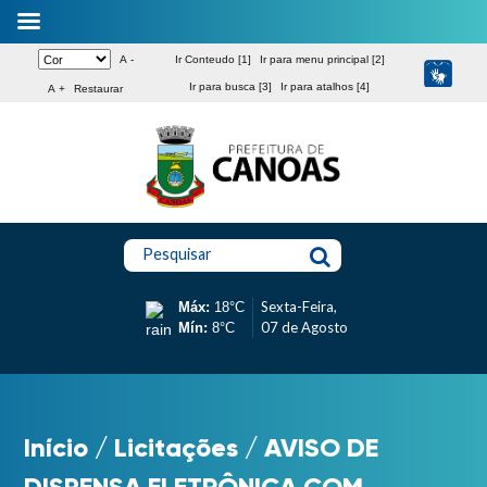
A -
Ir Conteudo [1]
Ir para menu principal [2]
Ir para busca [3]
Ir para atalhos [4]
A +
Restaurar
Pesquisar
Sexta-Feira,
Máx:
18°C
07 de Agosto
Mín:
8°C
Início
/
Licitações
/
AVISO DE
DISPENSA ELETRÔNICA COM