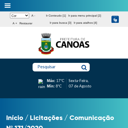
A -
Ir Conteudo [1]
Ir para menu principal [2]
Ir para busca [3]
Ir para atalhos [4]
A +
Restaurar
Pesquisar
Sexta-Feira,
Máx:
17°C
07 de Agosto
Mín:
8°C
Início
/
Licitações
/
Comunicação
Nº 171/2020