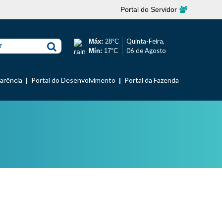
Portal do Servidor
Quinta-Feira,
Máx:
28°C
r
06 de Agosto
Mín:
17°C
parência
Portal do Desenvolvimento
Portal da Fazenda