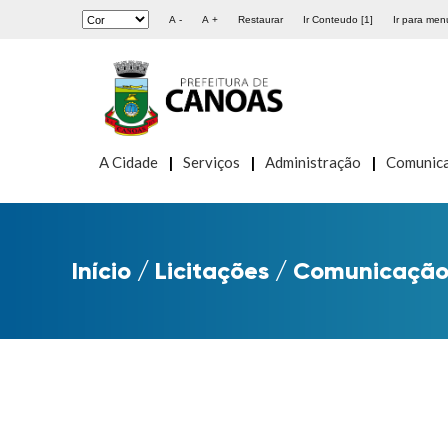
A -
A +
Restaurar
Ir Conteudo [1]
Ir para menu
A Cidade
Serviços
Administração
Comunic
Início
/
Licitações
/
Comunicação 