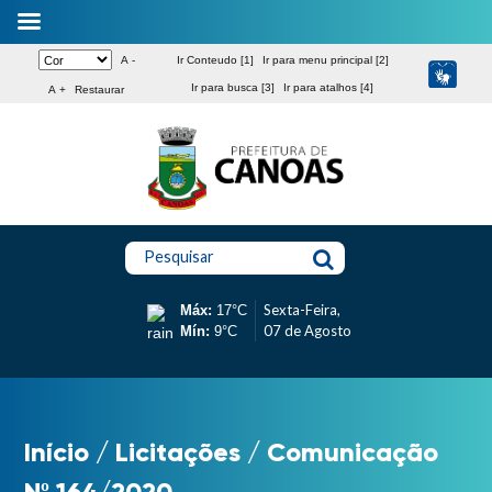
A -
Ir Conteudo [1]
Ir para menu principal [2]
Ir para busca [3]
Ir para atalhos [4]
A +
Restaurar
Pesquisar
Sexta-Feira,
Máx:
17°C
07 de Agosto
Mín:
9°C
Início
/
Licitações
/
Comunicação
Nº 164/2020